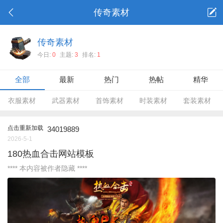
传奇素材
传奇素材
今日:
0
主题:
3
排名:
1
全部
最新
热门
热帖
精华
衣服素材
武器素材
首饰素材
时装素材
套装素材
点击重新加载
34019889
2026-5-1
180热血合击网站模板
**** 本内容被作者隐藏 ****