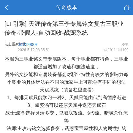
传奇版本
[LF引擎]
天涯传奇第三季专属铭文复古三职业
传奇-带假人-自动回收-战宠系统
点击重新加载
34019889
楼主
2026-5-12 08:35:51
1911
100
本服为三职业铭文带专属版本，每个职业都有特色，三职业
都适当增加了攻速和施法速度，
另外铭文技能和专属装备都会对职业特性有较大的影响力每
个职业的具体玩法在不同的玩家手上可能会有不同的想法
天赋系统（装备栏里查看)
1、每排天赋只能学习一种2、天赋只能由低到高循序渐进
3、孟婆汤可以还原天赋并返还天赋石
战士:装备选择灵活多变，鬼域底攻流、运9流、暗域杀怪流
等
法师:主攻击铭文选择多变，诱惑宝宝屋性和人物属性挂钩